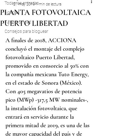
Todas las entradas
27 may 2019
1 min de lectura
PLANTA FOTOVOLTAICA
Noticias
PUERTO LIBERTAD
Tu comunidad
Consejos para bloguear
A finales de 2018, ACCIONA 
concluyó el montaje del complejo 
fotovoltaico Puerto Libertad, 
promovido en consorcio al 50% con 
la compañía mexicana Tuto Energy, 
en el estado de Sonora (México). 
Con 405 megavatios de potencia 
pico (MWp) -317,5 MW nominales-, 
la instalación fotovoltaica, que 
entrará en servicio durante la 
primera mitad de 2019, es una de las 
de mayor capacidad del país y de 